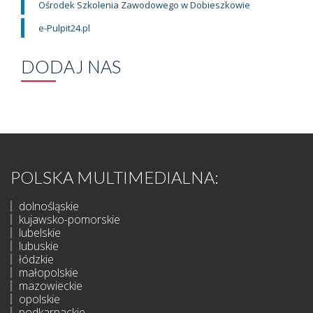
Ośrodek Szkolenia Zawodowego w Dobieszkowie
e-Pulpit24.pl
DODAJ NAS
POLSKA MULTIMEDIALNA:
dolnośląskie
kujawsko-pomorskie
lubelskie
lubuskie
łódzkie
małopolskie
mazowieckie
opolskie
podkarpackie