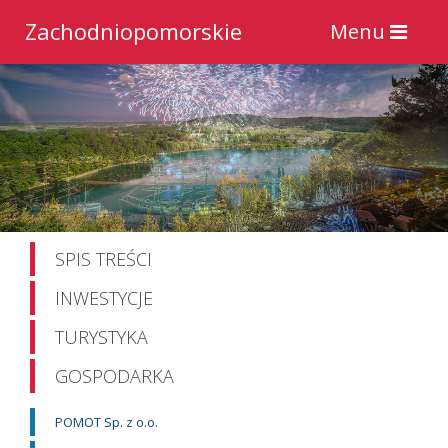
Zachodniopomorskie
Toggle
Menu
navigation
SPIS TREŚCI
INWESTYCJE
TURYSTYKA
GOSPODARKA
POMOT Sp. z o.o.