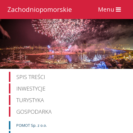
Zachodniopomorskie
Toggle
Menu
navigation
SPIS TREŚCI
INWESTYCJE
TURYSTYKA
GOSPODARKA
POMOT Sp. z o.o.