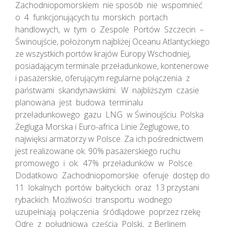
Zachodniopomorskiem nie sposób nie wspomnieć
o 4 funkcjonujących tu morskich portach
handlowych, w tym o Zespole Portów Szczecin –
Świnoujście, położonym najbliżej Oceanu Atlantyckiego
ze wszystkich portów krajów Europy Wschodniej,
posiadającym terminale przeładunkowe, kontenerowe
i pasażerskie, oferującym regularne połączenia z
państwami skandynawskimi. W najbliższym czasie
planowana jest budowa terminalu
przeładunkowego gazu LNG w Świnoujściu. Polska
Żegluga Morska i Euro-africa Linie Żeglugowe, to
najwięksi armatorzy w Polsce. Za ich pośrednictwem
jest realizowane ok. 90% pasażerskiego ruchu
promowego i ok. 47% przeładunków w Polsce.
Dodatkowo Zachodniopomorskie oferuje dostęp do
11 lokalnych portów bałtyckich oraz 13 przystani
rybackich. Możliwości transportu wodnego
uzupełniają połączenia śródlądowe poprzez rzekę
Odrę z południową częścią Polski, z Berlinem