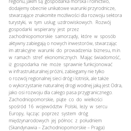
regionu, jakim są: gospodarka morska i rolnictwo,
dodajemy obecnie unikatowe warunki przyrodnicze,
stwarzające znakomite możliwości dla rozwoju sektora
turystyki, w tym usług uzdrowiskowych. Rozwój
gospodarki wspierany jest przez
zachodniopomorskie samorządy, które w sposób
aktywny zabiegają o nowych inwestorów, stwarzając
im atrakcyjne warunki do prowadzenia biznesu, m.in.
w ramach stref ekonomicznych. Mając świadomość,
iż gospodarka nie może sprawnie funkcjonować
w infrastrukturalnej próżni, zabiegamy nie tylko
o rozwój regionalnej sieci dróg i lotnisk, ale także
o wykorzystanie naturalnej drogi wodnej jaką jest Odra,
jako osi rozwoju dla całego pasa przygranicznego.
Zachodniopomorskie, piąte co do wielkości
spośród 16 województw Polski, leży w sercu
Europy, łącząc poprzez system dróg
międzynarodowych jej północ z południem
(Skandynawia – Zachodniopomorskie – Praga)