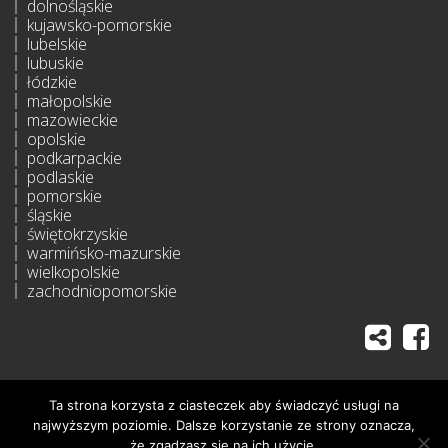
dolnośląskie
kujawsko-pomorskie
lubelskie
lubuskie
łódzkie
małopolskie
mazowieckie
opolskie
podkarpackie
podlaskie
pomorskie
śląskie
świętokrzyskie
warmińsko-mazurskie
wielkopolskie
zachodniopomorskie
Ta strona korzysta z ciasteczek aby świadczyć usługi na
najwyższym poziomie. Dalsze korzystanie ze strony oznacza,
All rights reserved
że zgadzasz się na ich użycie.