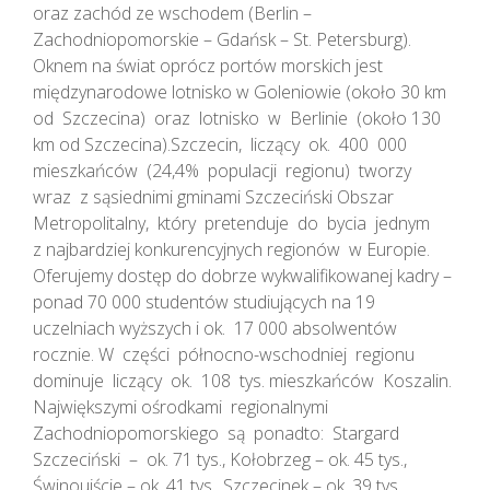
oraz zachód ze wschodem (Berlin –
Zachodniopomorskie – Gdańsk – St. Petersburg).
Oknem na świat oprócz portów morskich jest
międzynarodowe lotnisko w Goleniowie (około 30 km
od Szczecina) oraz lotnisko w Berlinie (około 130
km od Szczecina).Szczecin, liczący ok. 400 000
mieszkańców (24,4% populacji regionu) tworzy
wraz z sąsiednimi gminami Szczeciński Obszar
Metropolitalny, który pretenduje do bycia jednym
z najbardziej konkurencyjnych regionów w Europie.
Oferujemy dostęp do dobrze wykwalifikowanej kadry –
ponad 70 000 studentów studiujących na 19
uczelniach wyższych i ok. 17 000 absolwentów
rocznie. W części północno-wschodniej regionu
dominuje liczący ok. 108 tys. mieszkańców Koszalin.
Największymi ośrodkami regionalnymi
Zachodniopomorskiego są ponadto: Stargard
Szczeciński – ok. 71 tys., Kołobrzeg – ok. 45 tys.,
Świnoujście – ok. 41 tys., Szczecinek – ok. 39 tys.