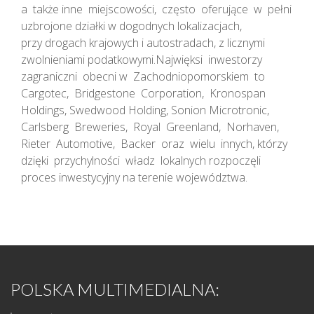
a także inne miejscowości, często oferujące w pełni
uzbrojone działki w dogodnych lokalizacjach,
przy drogach krajowych i autostradach, z licznymi
zwolnieniami podatkowymi.Najwięksi inwestorzy
zagraniczni obecni w Zachodniopomorskiem to
Cargotec, Bridgestone Corporation, Kronospan
Holdings, Swedwood Holding, Sonion Microtronic,
Carlsberg Breweries, Royal Greenland, Norhaven,
Rieter Automotive, Backer oraz wielu innych, którzy
dzięki przychylności władz lokalnych rozpoczęli
proces inwestycyjny na terenie województwa.
POLSKA MULTIMEDIALNA: