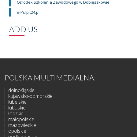
Ośrodek Szkolenia Zawodowego w Dobieszkowie
e-Pulpit24.pl
ADD US
POLSKA MULTIMEDIALNA:
dolnośląskie
kujawsko-pomorskie
lubelskie
lubuskie
łódzkie
małopolskie
mazowieckie
opolskie
podkarpackie