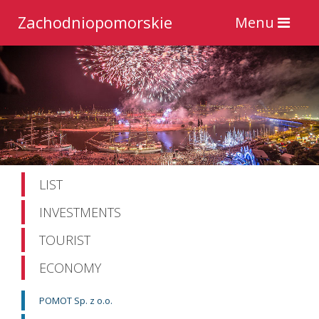
Zachodniopomorskie
Toggle
Menu
navigation
LIST
INVESTMENTS
TOURIST
ECONOMY
POMOT Sp. z o.o.